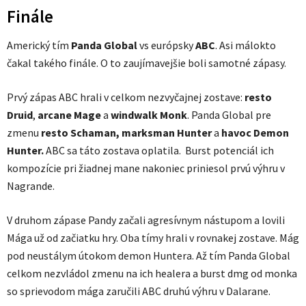
Finále
Americký tím
Panda Global
vs európsky
ABC
. Asi málokto
čakal takého finále. O to zaujímavejšie boli samotné zápasy.
Prvý zápas ABC hrali v celkom nezvyčajnej zostave:
resto
Druid
,
arcane Mage
a
windwalk Monk
. Panda Global pre
zmenu
resto Schaman,
marksman Hunter
a
havoc Demon
Hunter.
ABC sa táto zostava oplatila. Burst potenciál ich
kompozície pri žiadnej mane nakoniec priniesol prvú výhru v
Nagrande.
V druhom zápase Pandy začali agresívnym nástupom a lovili
Mága už od začiatku hry. Oba tímy hrali v rovnakej zostave. Mág
pod neustálym útokom demon Huntera. Až tím Panda Global
celkom nezvládol zmenu na ich healera a burst dmg od monka
so sprievodom mága zaručili ABC druhú výhru v Dalarane.