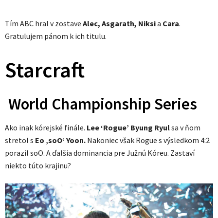
Tím ABC hral v zostave
Alec, Asgarath, Niksi
a
Cara
.
Gratulujem pánom k ich titulu.
Starcraft
World Championship Series
Ako inak kórejské finále.
Lee ‘Rogue’ Byung Ryul
sa v ňom
stretol s
Eo ‚soO‘ Yoon.
Nakoniec však Rogue s výsledkom 4:2
porazil soO. A ďalšia dominancia pre Južnú Kóreu. Zastaví
niekto túto krajinu?