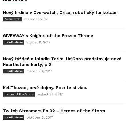
Nový hrdina v Overwatch, Orisa, robotický tankotaur
marec 3, 2017
Overwatch
GIVEAWAY s Knights of the Frozen Throne
august 11, 2017
Hearthstone
Nový týždeň a loladin Tarim. Un’Goro predstavuje nové
Hearthstone karty, p.2
marec 20, 2017
Hearthstone
Kel’Thuzad, prvé dojmy. Pozrite si viac.
august 22, 2017
Heroes of the Storm
Twitch Streamers Ep.02 – Heroes of the Storm
október 5, 2017
Hearthstone