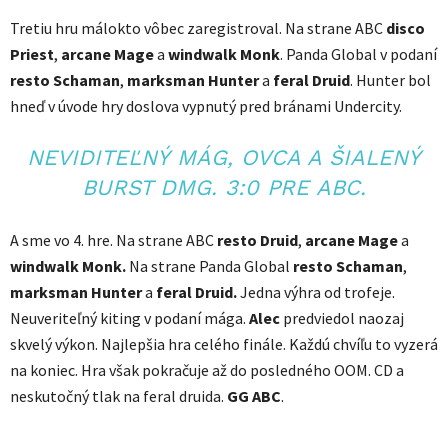
Tretiu hru málokto vôbec zaregistroval. Na strane ABC
disco
Priest
,
arcane Mage
a
windwalk Monk
. Panda Global v podaní
resto Schaman
,
marksman Hunter
a
feral Druid
. Hunter bol
hneď v úvode hry doslova vypnutý pred bránami Undercity.
NEVIDITEĽNÝ MÁG, OVCA A ŠIALENÝ
BURST DMG. 3:0 PRE ABC.
A sme vo 4. hre. Na strane ABC
resto Druid
,
arcane Mage
a
windwalk Monk.
Na strane Panda Global
resto Schaman
,
marksman Hunter
a
feral Druid
.
Jedna výhra od trofeje.
Neuveriteľný kiting v podaní mága.
Alec
predviedol naozaj
skvelý výkon. Najlepšia hra celého finále. Každú chvíľu to vyzerá
na koniec. Hra však pokračuje až do posledného OOM. CD a
neskutočný tlak na feral druida.
GG ABC
.