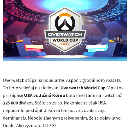
Overwatch stúpa na popularite. Aspoň v globálnom rozsahu.
To bolo vidieť aj na sledovaní
Overwatch World Cup
. V piatok
pri zápase
USA vs Južná Kórea
bolo miestami na Twitchi až
225 000
divákov. Stálo to za to. Nakoniec sa však USA
nepodarilo postúpiť. J. Kórea len potvrdzovala svoju
dominanciu. Nebolo žiadnym prekvapením, že sa objavila vo
finále. Ako vyzeralo TOP 8?