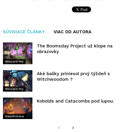
SÚVISIACE ČLÁNKY
VIAC OD AUTORA
The Boomsday Project už klope na
obrazovky
Blizzard Hry
Aké balíky priniesol prvý týždeň s
Witchwoodom ?
Blizzard Hry
Kobolds and Catacombs pod lupou.
Hearthstone