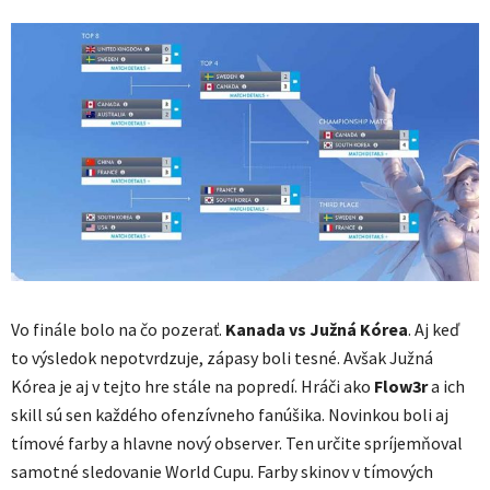
Vo finále bolo na čo pozerať.
Kanada vs Južná Kórea
. Aj keď
to výsledok nepotvrdzuje, zápasy boli tesné. Avšak Južná
Kórea je aj v tejto hre stále na popredí. Hráči ako
Flow3r
a ich
skill sú sen každého ofenzívneho fanúšika. Novinkou boli aj
tímové farby a hlavne nový observer. Ten určite spríjemňoval
samotné sledovanie World Cupu. Farby skinov v tímových