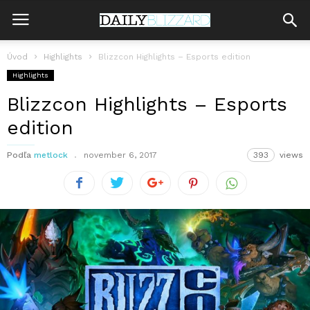
Úvod
Highlights
Blizzcon Highlights – Esports edition
Highlights
Blizzcon Highlights – Esports
edition
Podľa
metlock
november 6, 2017
393
views