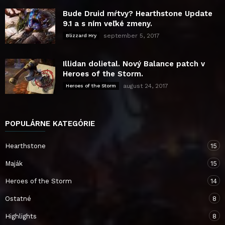
Bude Druid mŕtvy? Hearthstone Update
9.1 a s ním veľké zmeny.
september 5, 2017
Blizzard Hry
Illidan dolietal. Nový Balance patch v
Heroes of the Storm.
august 24, 2017
Heroes of the Storm
POPULÁRNE KATEGÓRIE
Hearthstone
15
Maják
15
Heroes of the Storm
14
Ostatné
8
Highlights
8