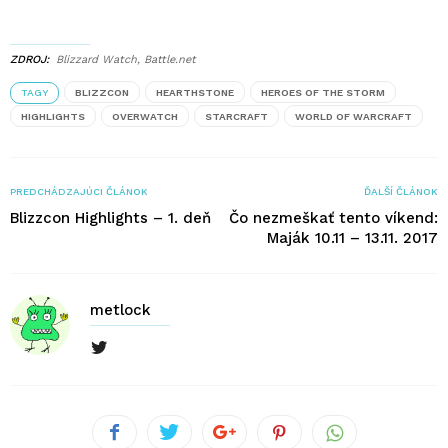
ZDROJ
Blizzard Watch, Battle.net
TAGY
BLIZZCON
HEARTHSTONE
HEROES OF THE STORM
HIGHLIGHTS
OVERWATCH
STARCRAFT
WORLD OF WARCRAFT
PREDCHÁDZAJÚCI ČLÁNOK
ĎALŠÍ ČLÁNOK
Blizzcon Highlights – 1. deň
Čo nezmeškať tento víkend:
Maják 10.11 – 13.11. 2017
metlock