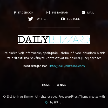
FACEBOOK
INSTAGRAM
MAIL
TWITTER
YOUTUBE
Pre akékoľvek informácie, spoluprácu alebo iné veci ohľadom biznis
záležítostí ma neváhajte kontaktovať na nasledujúcej adrese:
Kontaktujte nás:
info@dailyblizzard.com
HOME
O NÁS
© 2016 ionMag Theme - All rights reserved. Free WordPress Theme created with
by
WPIon
.