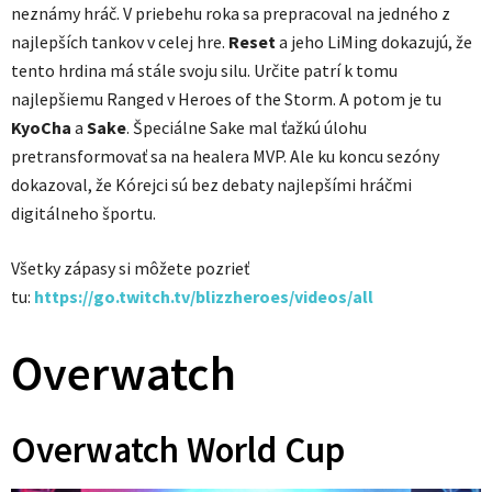
neznámy hráč. V priebehu roka sa prepracoval na jedného z
najlepších tankov v celej hre.
Reset
a jeho LiMing dokazujú, že
tento hrdina má stále svoju silu. Určite patrí k tomu
najlepšiemu Ranged v Heroes of the Storm. A potom je tu
KyoCha
a
Sake
. Špeciálne Sake mal ťažkú úlohu
pretransformovať sa na healera MVP. Ale ku koncu sezóny
dokazoval, že Kórejci sú bez debaty najlepšími hráčmi
digitálneho športu.
Všetky zápasy si môžete pozrieť
tu:
https://go.twitch.tv/blizzheroes/videos/all
Overwatch
Overwatch World Cup