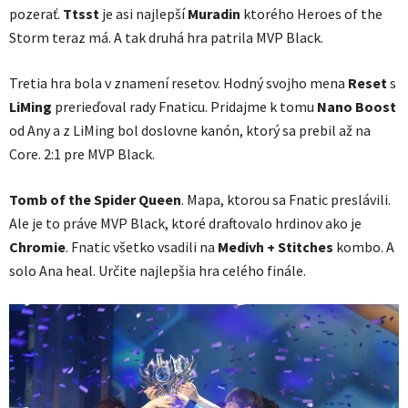
pozerať.
Ttsst
je asi najlepší
Muradin
ktorého Heroes of the
Storm teraz má. A tak druhá hra patrila MVP Black.
Tretia hra bola v znamení resetov. Hodný svojho mena
Reset
s
LiMing
prerieďoval rady Fnaticu. Pridajme k tomu
Nano Boost
od Any a z LiMing bol doslovne kanón, ktorý sa prebil až na
Core. 2:1 pre MVP Black.
Tomb of the Spider Queen
. Mapa, ktorou sa Fnatic preslávili.
Ale je to práve MVP Black, ktoré draftovalo hrdinov ako je
Chromie
. Fnatic všetko vsadili na
Medivh + Stitches
kombo. A
solo Ana heal. Určite najlepšia hra celého finále.