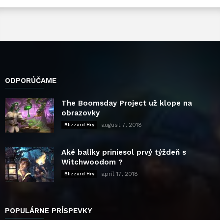
ODPORÚČAME
The Boomsday Project už klope na
obrazovky
august 7, 2018
Blizzard Hry
Aké balíky priniesol prvý týždeň s
Witchwoodom ?
apríl 17, 2018
Blizzard Hry
POPULÁRNE PRÍSPEVKY