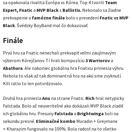
sa opakovala rivalita Európa vs Kórea. Top 4 tvorili
Team
Expert, Fnatic
a
MVP Black
s
Ballistix.
Nekonalo sa žiadne
prekvapenie a
famózne finále
bolo v prevedení
Fnatic vs MVP
Black
. Švédsky BoyBand mal čo dokazovať.
Finále
Prvú hru sa Fnatic nenechali prekvapiť veľmi zaujímavým
výberom Kórejčanov. Tí hrali kompozíciu
3 Warriorov
a
Abathura
. Ale nakoniec globálna hra Fnaticu priniesla výhru.
Nebola to však až tak dominantná hra na akú sme zvyknutí.
Kill ratio to len potvrdzovalo.
Druhá hra priniesla
Anu
na strane Fnatic.
Rich
hral netypicky
Falstada. Bolo až neuveriteľné ako dokázali MVP Black zladiť
ich globálnu hru. Presuny
Falstada
a
Brightwinga
boli na
sekundu presné.
Eliminačné kombo
Muradin + Greymane
+ Kharazim fungovalo na 100%. Bola radosť na to všetko