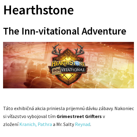
Hearthstone
The Inn-vitational Adventure
Táto exhibičná akcia priniesla prijemnú dávku zábavy. Nakoniec
si víťazstvo vybojoval tím
Grimestreet Grifters
v
zložení
Kranich,
Pathra
a Mr. Salty
Reynad
.