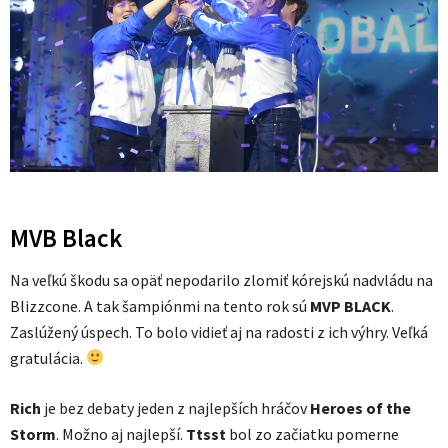
MVB Black
Na veľkú škodu sa opäť nepodarilo zlomiť kórejskú nadvládu na
Blizzcone. A tak šampiónmi na tento rok sú
MVP BLACK
.
Zaslúžený úspech. To bolo vidieť aj na radosti z ich výhry. Veľká
gratulácia.
Rich
je bez debaty jeden z najlepších hráčov
Heroes of the
Storm
. Možno aj najlepší.
Ttsst
bol zo začiatku pomerne