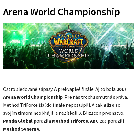
Arena World Championship
Ostro sledované zápasy. A prekvapivé finále. Aj to bola
2017
Arena World Championship
. Pre nás trochu smutná správa.
Method TriForce žiaľ do finále nepostúpili. A tak
Blizo
so
svojím tímom neobhájili a nezískali
3.
Blizzcon prvenstvo.
Panda Global
porazila
Method Triforce
.
ABC
zas porazili
Method Synergy
.