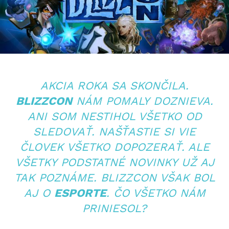
AKCIA ROKA SA SKONČILA.
BLIZZCON
NÁM POMALY DOZNIEVA.
ANI SOM NESTIHOL VŠETKO OD
SLEDOVAŤ. NAŠŤASTIE SI VIE
ČLOVEK VŠETKO DOPOZERAŤ. ALE
VŠETKY PODSTATNÉ NOVINKY UŽ AJ
TAK POZNÁME. BLIZZCON VŠAK BOL
AJ O
ESPORTE
. ČO VŠETKO NÁM
PRINIESOL?