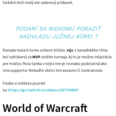
farbách boli malý ale vydarený prídavok.
PODARÍ SA NIEKOMU PORAZIŤ
NADVLÁDU JUŽNEJ KÓREI ?
Kanada mala k tomu celkom blízko.
xQc
z kanadského tímu
bol vyhlásený za
MVP
celého turnaja. Aj to je možno inšpirácia
pre hráčov. Rola tanka v tejto hre je rovnako podstatná ako
rola supporta. Nebuďte všetci len assasini či Junkratovia.
Finále si môžete pozrieť
tu:
https://go.twitch.tv/videos/187734567
World of Warcraft