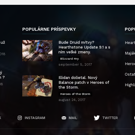
POPULÁRNE PRÍSPEVKY
POP
 už
Bude Druid mŕtvy?
Hear
Hearthstone Update 9.1 a s
ním veľké zmeny.
Majá
2018
Blizzard Hry
Hero
september 5, 2017
vý
Osta
m ?
Illidan dolietal. Nový
Balance patch v Heroes of
18
Highl
the Storm.
Heroes of the Storm
august 24, 2017
K
INSTAGRAM
MAIL
TWITTER