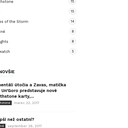
15
thstone
15
k
14
es of the Storm
8
tné
8
ights
5
watch
NOVŠIE
entáli útočia a Zavas, matička
 Un’Goro predstavuje nové
thstone karty,...
marec 22, 2017
thstone
epší než ostatní?
september 26, 2017
tné