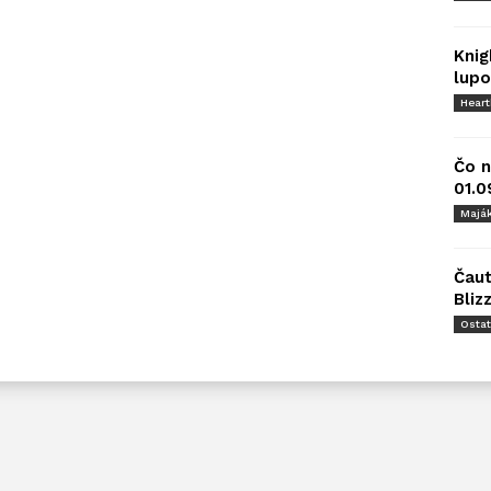
Knig
lupo
Hear
Čo n
01.0
Majá
Čaut
Bliz
Osta