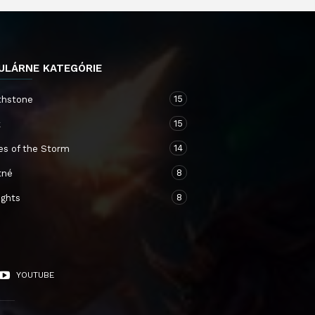
ULÁRNE KATEGÓRIE
15
thstone
15
k
14
es of the Storm
8
tné
8
ights
YOUTUBE