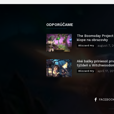
ODPORÚČAME
The Boomsday Project
klope na obrazovky
august 7, 
Blizzard Hry
Aké balíky priniesol pr
týždeň s Witchwoodo
apríl 17, 20
Blizzard Hry
FACEBOO