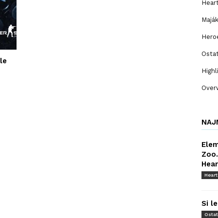
Hear
Majá
Hero
Osta
le
Highl
Over
NAJ
Elem
Zoo.
Hear
Hear
Si l
Osta