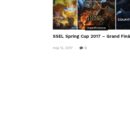
Hearthstone
SSEL Spring Cup 2017 – Grand Finá
máj 12, 2017
0