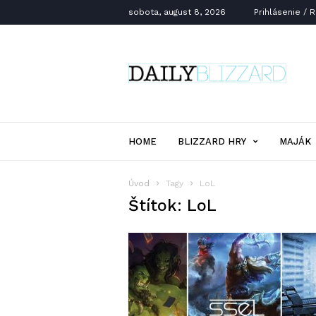
sobota, august 8, 2026
Prihlásenie / 
Daily
Blizzard
HOME
BLIZZARD HRY
MAJÁK
Úvod
Tagy
LoL
Štítok: LoL