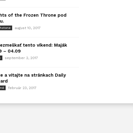
hts of the Frozen Throne pod
u.
august 10, 2017
thstone
ezmeškať tento víkend: Maják
9 – 04.09
september 2, 2017
k
e a vitajte na stránkach Daily
zard
február 23, 2017
tné