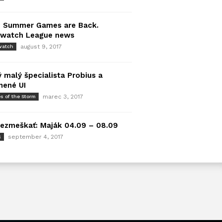
: Summer Games are Back.
rwatch League news
august 9, 2017
watch
 malý špecialista Probius a
nené UI
marec 3, 2017
s of the Storm
ezmeškať: Maják 04.09 – 08.09
september 4, 2017
k