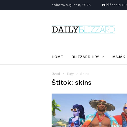
sobota, august 8, 2026
Prihlásenie / 
Daily
Blizzard
HOME
BLIZZARD HRY
MAJÁK
Úvod
Tagy
Skins
Štítok: skins