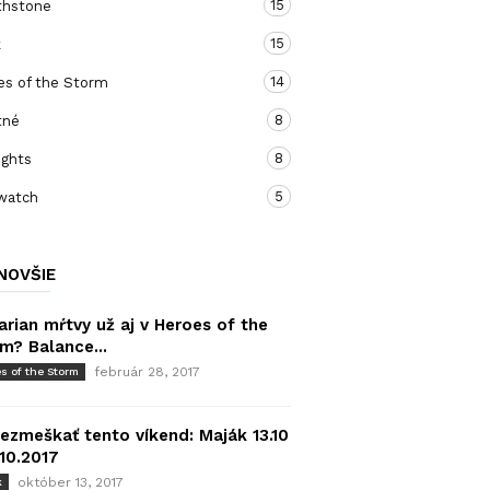
15
thstone
15
k
14
es of the Storm
8
tné
8
ights
5
watch
NOVŠIE
arian mŕtvy už aj v Heroes of the
m? Balance...
február 28, 2017
s of the Storm
ezmeškať tento víkend: Maják 13.10
.10.2017
október 13, 2017
k