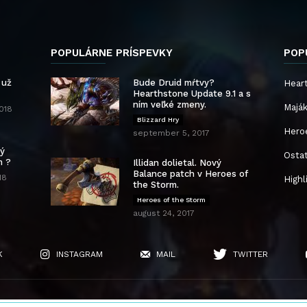
POPULÁRNE PRÍSPEVKY
POP
 už
Bude Druid mŕtvy?
Hear
Hearthstone Update 9.1 a s
ním veľké zmeny.
Majá
2018
Blizzard Hry
Hero
september 5, 2017
vý
Osta
m ?
Illidan dolietal. Nový
Balance patch v Heroes of
18
Highl
the Storm.
Heroes of the Storm
august 24, 2017
K
INSTAGRAM
MAIL
TWITTER