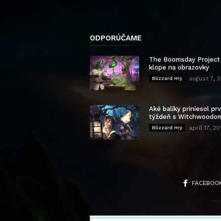
ODPORÚČAME
The Boomsday Project
klope na obrazovky
august 7, 
Blizzard Hry
Aké balíky priniesol pr
týždeň s Witchwoodo
apríl 17, 20
Blizzard Hry
FACEBOO