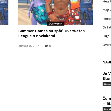
Hear
Majá
Hero
Overwatch
Osta
Summer Games sú späť! Overwatch
League s novinkami
Highl
Over
august 9, 2017
0
NAJ
Je V
Stor
Heroe
Čo n
– 16
Majá