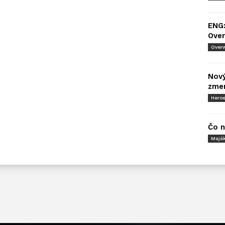
ENG
Ove
Over
Nový
zme
Heroe
Čo n
Majá