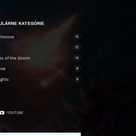
ULÁRNE KATEGÓRIE
15
thstone
15
k
14
es of the Storm
8
tné
8
ights
YOUTUBE